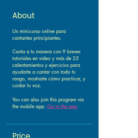
About
Un mini-curso online para
cantantes principiantes.
Canta a tu manera con 9 breves
tutoriales en video y más de 25
calentamientos y ejercicios para
ayudarte a cantar con todo tu
rango, mostrarte cómo practicar, y
cuidar tu voz.
You can also join this program via
the mobile app.
Go to the app
Price