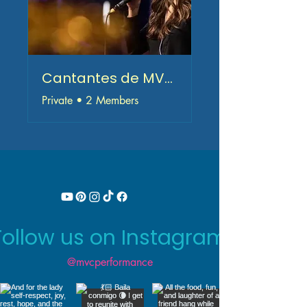
Cantantes de MVC Performance
Private
•
2 Members
Follow us on Instagram
@mvcperformance